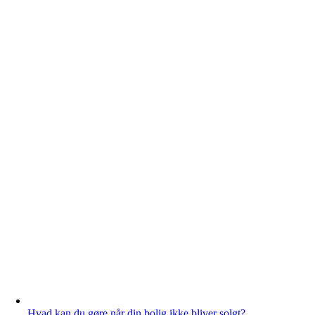
Hvad kan du gøre når din bolig ikke bliver solgt?