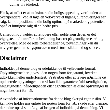
du har til rådighed.
Husk, at målet er at maksimere din boligs appeal og værdi uden at
overspendere. Ved at tage en velovervejet tilgang til renoveringer før
salg, kan du positionere din bolig optimalt på markedet og potentielt
opnå et hurtigere salg til en bedre pris.
Uanset om du vælger at renovere eller sælge som det er, er det
vigtigste, at du træffer en beslutning baseret på grundig research og
overvejelse. Med de rette forberedelser og forventninger kan du
navigere gennem salgsprocessen med større sikkerhed og succes.
Disclaimer
Indholdet på denne blog er udelukkende til vejledende formål.
Oplysningerne heri gives uden nogen form for garanti, hverken
udtrykkelig eller underforstået. Vi stræber efter at levere nøjagtige og
opdaterede oplysninger, men vi kan ikke garantere fuldstændigheden,
nøjagtigheden, pålideligheden eller egnetheden af disse oplysninger til
noget bestemt formål.
Anvendelse af informationerne fra denne blog sker på egen risiko. Vi
kan ikke holdes ansvarlige for nogen form for tab, skade eller ulempe,
der måtte opstå som følge af brugen af indholdet på denne blog. Vi