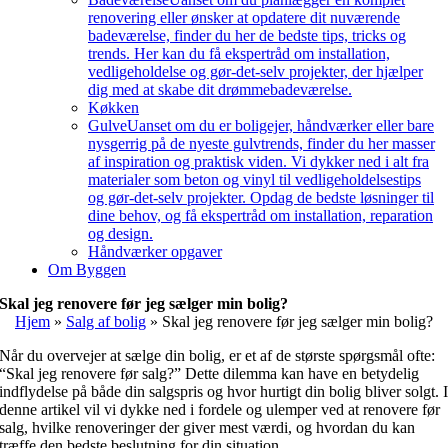
renovering eller ønsker at opdatere dit nuværende
badeværelse, finder du her de bedste tips, tricks og
trends. Her kan du få ekspertråd om installation,
vedligeholdelse og gør-det-selv projekter, der hjælper
dig med at skabe dit drømmebadeværelse.
Køkken
Gulve
Uanset om du er boligejer, håndværker eller bare
nysgerrig på de nyeste gulvtrends, finder du her masser
af inspiration og praktisk viden. Vi dykker ned i alt fra
materialer som beton og vinyl til vedligeholdelsestips
og gør-det-selv projekter. Opdag de bedste løsninger til
dine behov, og få ekspertråd om installation, reparation
og design.
Håndværker opgaver
Om Byggen
Skal jeg renovere før jeg sælger min bolig?
Hjem
»
Salg af bolig
»
Skal jeg renovere før jeg sælger min bolig?
Når du overvejer at sælge din bolig, er et af de største spørgsmål ofte:
“Skal jeg renovere før salg?” Dette dilemma kan have en betydelig
indflydelse på både din salgspris og hvor hurtigt din bolig bliver solgt. 
denne artikel vil vi dykke ned i fordele og ulemper ved at renovere før
salg, hvilke renoveringer der giver mest værdi, og hvordan du kan
træffe den bedste beslutning for din situation.