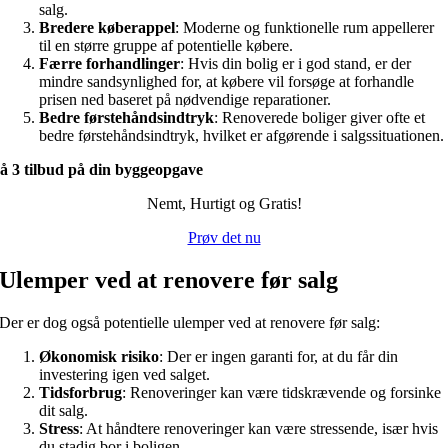
salg.
Bredere køberappel
: Moderne og funktionelle rum appellerer
til en større gruppe af potentielle købere.
Færre forhandlinger
: Hvis din bolig er i god stand, er der
mindre sandsynlighed for, at købere vil forsøge at forhandle
prisen ned baseret på nødvendige reparationer.
Bedre førstehåndsindtryk
: Renoverede boliger giver ofte et
bedre førstehåndsindtryk, hvilket er afgørende i salgssituationen.
å 3 tilbud på din byggeopgave
Nemt, Hurtigt og Gratis!
Prøv det nu
Ulemper ved at renovere før salg
Der er dog også potentielle ulemper ved at renovere før salg:
Økonomisk risiko
: Der er ingen garanti for, at du får din
investering igen ved salget.
Tidsforbrug
: Renoveringer kan være tidskrævende og forsinke
dit salg.
Stress
: At håndtere renoveringer kan være stressende, især hvis
du stadig bor i boligen.