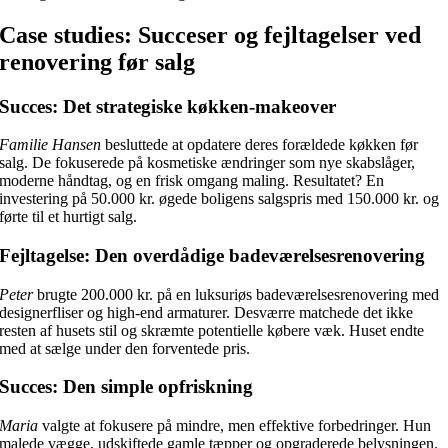
Case studies: Succeser og fejltagelser ved
renovering før salg
Succes: Det strategiske køkken-makeover
Familie Hansen
besluttede at opdatere deres forældede køkken før
salg. De fokuserede på kosmetiske ændringer som nye skabslåger,
moderne håndtag, og en frisk omgang maling. Resultatet? En
investering på 50.000 kr. øgede boligens salgspris med 150.000 kr. og
førte til et hurtigt salg.
Fejltagelse: Den overdådige badeværelsesrenovering
Peter
brugte 200.000 kr. på en luksuriøs badeværelsesrenovering med
designerfliser og high-end armaturer. Desværre matchede det ikke
resten af husets stil og skræmte potentielle købere væk. Huset endte
med at sælge under den forventede pris.
Succes: Den simple opfriskning
Maria
valgte at fokusere på mindre, men effektive forbedringer. Hun
malede vægge, udskiftede gamle tæpper og opgraderede belysningen.