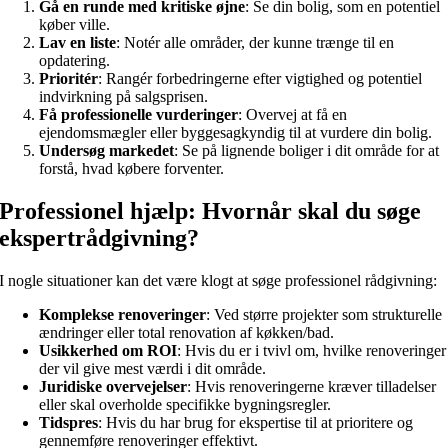
Gå en runde med kritiske øjne
: Se din bolig, som en potentiel
køber ville.
Lav en liste
: Notér alle områder, der kunne trænge til en
opdatering.
Prioritér
: Rangér forbedringerne efter vigtighed og potentiel
indvirkning på salgsprisen.
Få professionelle vurderinger
: Overvej at få en
ejendomsmægler eller byggesagkyndig til at vurdere din bolig.
Undersøg markedet
: Se på lignende boliger i dit område for at
forstå, hvad købere forventer.
Professionel hjælp: Hvornår skal du søge
ekspertrådgivning?
I nogle situationer kan det være klogt at søge professionel rådgivning:
Komplekse renoveringer
: Ved større projekter som strukturelle
ændringer eller total renovation af køkken/bad.
Usikkerhed om ROI
: Hvis du er i tvivl om, hvilke renoveringer
der vil give mest værdi i dit område.
Juridiske overvejelser
: Hvis renoveringerne kræver tilladelser
eller skal overholde specifikke bygningsregler.
Tidspres
: Hvis du har brug for ekspertise til at prioritere og
gennemføre renoveringer effektivt.