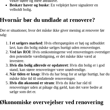
virker større og mere attraktive.
Beskær haver og buske
: En velplejet have signalerer en
velholdt bolig.
Hvornår bør du undlade at renovere?
Der er situationer, hvor det måske ikke giver mening at renovere før
salg:
I et sælgers marked
: Hvis efterspørgslen er høj og udbuddet
lavt, kan din bolig måske sælges hurtigt uden renoveringer.
Ved lav ROI
: Hvis omkostningerne ved renoveringen overstiger
den potentielle værdistigning, er det måske ikke værd at
investere.
Hvis din bolig allerede er opdateret
: Hvis din bolig er i god
stand, kan større renoveringer være unødvendige.
Når tiden er knap
: Hvis du har brug for at sælge hurtigt, har du
måske ikke tid til omfattende renoveringer.
Hvis din økonomi er stram
: Hvis du ikke har råd til
renoveringer uden at påtage dig gæld, kan det være bedre at
sælge som det er.
Økonomiske overvejelser ved renovering