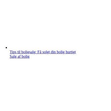
Tips til boligsalg: Få solgt din bolig hurtigt
Salg af bolig