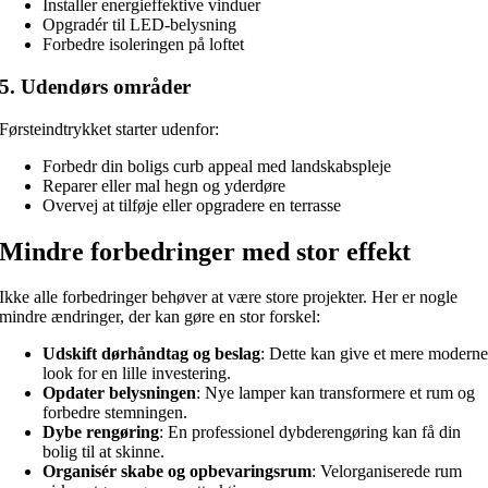
Installer energieffektive vinduer
Opgradér til LED-belysning
Forbedre isoleringen på loftet
5. Udendørs områder
Førsteindtrykket starter udenfor:
Forbedr din boligs curb appeal med landskabspleje
Reparer eller mal hegn og yderdøre
Overvej at tilføje eller opgradere en terrasse
Mindre forbedringer med stor effekt
Ikke alle forbedringer behøver at være store projekter. Her er nogle
mindre ændringer, der kan gøre en stor forskel:
Udskift dørhåndtag og beslag
: Dette kan give et mere modern
look for en lille investering.
Opdater belysningen
: Nye lamper kan transformere et rum og
forbedre stemningen.
Dybe rengøring
: En professionel dybderengøring kan få din
bolig til at skinne.
Organisér skabe og opbevaringsrum
: Velorganiserede rum