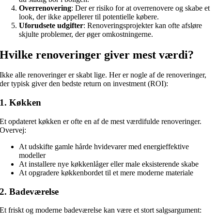
Overrenovering
: Der er risiko for at overrenovere og skabe et
look, der ikke appellerer til potentielle købere.
Uforudsete udgifter
: Renoveringsprojekter kan ofte afsløre
skjulte problemer, der øger omkostningerne.
Hvilke renoveringer giver mest værdi?
Ikke alle renoveringer er skabt lige. Her er nogle af de renoveringer,
der typisk giver den bedste return on investment (ROI):
1. Køkken
Et opdateret køkken er ofte en af de mest værdifulde renoveringer.
Overvej:
At udskifte gamle hårde hvidevarer med energieffektive
modeller
At installere nye køkkenlåger eller male eksisterende skabe
At opgradere køkkenbordet til et mere moderne materiale
2. Badeværelse
Et friskt og moderne badeværelse kan være et stort salgsargument: