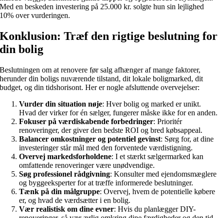
Med en beskeden investering på 25.000 kr. solgte hun sin lejlighed
10% over vurderingen.
Konklusion: Træf den rigtige beslutning for
din bolig
Beslutningen om at renovere før salg afhænger af mange faktorer,
herunder din boligs nuværende tilstand, dit lokale boligmarked, dit
budget, og din tidshorisont. Her er nogle afsluttende overvejelser:
Vurder din situation nøje
: Hver bolig og marked er unikt.
Hvad der virker for én sælger, fungerer måske ikke for en anden.
Fokuser på værdiskabende forbedringer
: Prioritér
renoveringer, der giver den bedste ROI og bred købsappeal.
Balancer omkostninger og potentiel gevinst
: Sørg for, at dine
investeringer står mål med den forventede værdistigning.
Overvej markedsforholdene
: I et stærkt sælgermarked kan
omfattende renoveringer være unødvendige.
Søg professionel rådgivning
: Konsulter med ejendomsmæglere
og byggeeksperter for at træffe informerede beslutninger.
Tænk på din målgruppe
: Overvej, hvem de potentielle købere
er, og hvad de værdsætter i en bolig.
Vær realistisk om dine evner
: Hvis du planlægger DIY-
renoveringer, så vær ærlig omkring dine færdigheder og den tid,