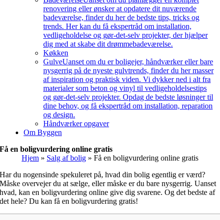
renovering eller ønsker at opdatere dit nuværende
badeværelse, finder du her de bedste tips, tricks og
trends. Her kan du få ekspertråd om installation,
vedligeholdelse og gør-det-selv projekter, der hjælper
dig med at skabe dit drømmebadeværelse.
Køkken
Gulve
Uanset om du er boligejer, håndværker eller bare
nysgerrig på de nyeste gulvtrends, finder du her masser
af inspiration og praktisk viden. Vi dykker ned i alt fra
materialer som beton og vinyl til vedligeholdelsestips
og gør-det-selv projekter. Opdag de bedste løsninger til
dine behov, og få ekspertråd om installation, reparation
og design.
Håndværker opgaver
Om Byggen
Få en boligvurdering online gratis
Hjem
»
Salg af bolig
»
Få en boligvurdering online gratis
Har du nogensinde spekuleret på, hvad din bolig egentlig er værd?
Måske overvejer du at sælge, eller måske er du bare nysgerrig. Uanset
hvad, kan en boligvurdering online give dig svarene. Og det bedste af
det hele? Du kan få en boligvurdering gratis!