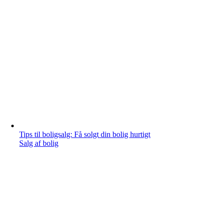
Tips til boligsalg: Få solgt din bolig hurtigt
Salg af bolig