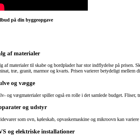
ilbud på din byggeopgave
lg af materialer
lg af materialer til skabe og bordplader har stor indflydelse på prisen.
inat, træ, granit, marmor og kvarts. Prisen varierer betydeligt mellem di
ulve og vægge
lv- og vægmaterialer spiller også en rolle i det samlede budget. Fliser,
parater og udstyr
idevarer som ovn, køleskab, opvaskemaskine og mikroovn kan variere m
S og elektriske installationer