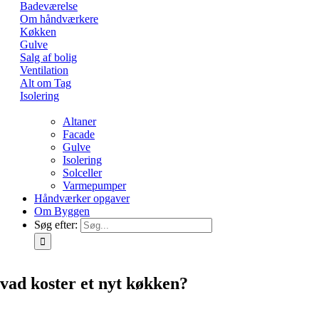
Badeværelse
Om håndværkere
Køkken
Gulve
Salg af bolig
Ventilation
Alt om Tag
Isolering
Altaner
Facade
Gulve
Isolering
Solceller
Varmepumper
Håndværker opgaver
Om Byggen
Søg efter:
vad koster et nyt køkken?