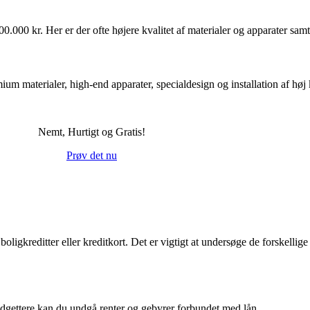
000 kr. Her er der ofte højere kvalitet af materialer og apparater samt 
m materialer, high-end apparater, specialdesign og installation af høj k
Nemt, Hurtigt og Gratis!
Prøv det nu
boligkreditter eller kreditkort. Det er vigtigt at undersøge de forskellig
udgettere kan du undgå renter og gebyrer forbundet med lån.