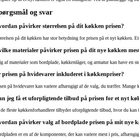
pørgsmål og svar
ordan påvirker størrelsen på dit køkken prisen?
ørrelsen på dit køkken har stor betydning for prisen på et nyt køkken. E
ilke materialer påvirker prisen på dit nye køkken mes
lg af materialer som bordplade, køkkenlåger, og armatur kan have en st
 prisen på hvidevarer inkluderet i køkkenpriser?
isen på hvidevarer kan variere afhængigt af de valg, du træffer. Mange 
n jeg få et uforpligtende tilbud på prisen for et nyt k
 de fleste køkkenforhandlere tilbyder uforpligtende tilbud, hvor du kan 
ordan påvirker valg af bordplade prisen på mit nye 
rdpladen er en af de komponenter, der kan variere mest i pris, afhængig 