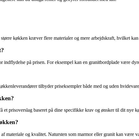
t større køkken kræver flere materialer og mere arbejdskraft, hvilket ka
t?
or indflydelse på prisen. For eksempel kan en granitbordplade være dyr
køkkenleverandører tilbyder priseksempler både med og uden hvidevarer, 
økken?
få et prisoverslag baseret på dine specifikke krav og ønsker til dit nye 
køkken?
af materiale og kvalitet. Natursten som marmor eller granit kan være væ