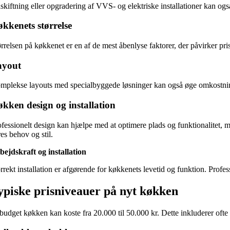
skiftning eller opgradering af VVS- og elektriske installationer kan ogs
kkenets størrelse
rrelsen på køkkenet er en af de mest åbenlyse faktorer, der påvirker pris
ayout
mplekse layouts med specialbyggede løsninger kan også øge omkostninge
kken design og installation
ofessionelt design kan hjælpe med at optimere plads og funktionalitet, 
es behov og stil.
bejdskraft og installation
rekt installation er afgørende for køkkenets levetid og funktion. Professio
ypiske prisniveauer på nyt køkken
 budget køkken kan koste fra 20.000 til 50.000 kr. Dette inkluderer ofte