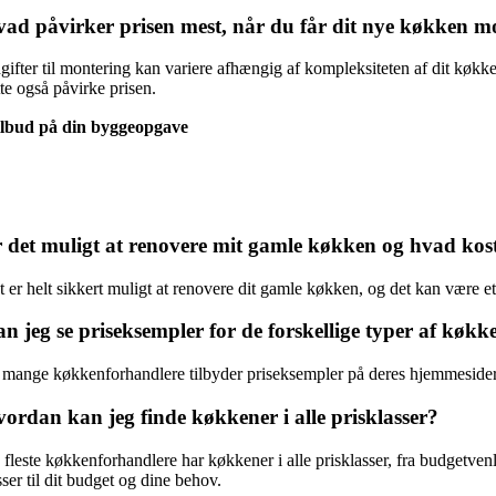
ad påvirker prisen mest, når du får dit nye køkken m
gifter til montering kan variere afhængig af kompleksiteten af dit køkken
te også påvirke prisen.
ilbud på din byggeopgave
 det muligt at renovere mit gamle køkken og hvad kos
 er helt sikkert muligt at renovere dit gamle køkken, og det kan være et
n jeg se priseksempler for de forskellige typer af køkk
, mange køkkenforhandlere tilbyder priseksempler på deres hjemmesider, s
ordan kan jeg finde køkkener i alle prisklasser?
 fleste køkkenforhandlere har køkkener i alle prisklasser, fra budgetven
ser til dit budget og dine behov.