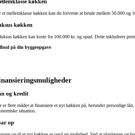
llemklasse køkken
r et mellemklasse køkken kan du forvente at betale mellem 50.000 og 100.
uksus køkken
 luksus køkken kan koste fra 100.000 kr. og opad. Dette inkluderer premiu
ilbud på din byggeopgave
inansieringsmuligheder
n og kredit
 er flere måder at finansiere et nyt køkken på, herunder personlige lån, 
onomiske situation.
par op
 spare op til et nyt køkken er også en mulighed. Ved at planlægge og b