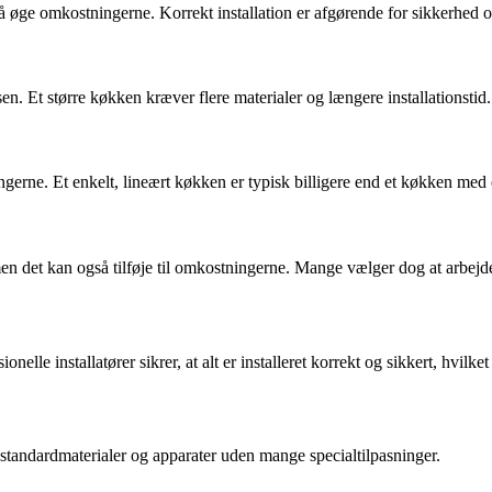
å øge omkostningerne. Korrekt installation er afgørende for sikkerhed og
en. Et større køkken kræver flere materialer og længere installationstid.
rne. Et enkelt, lineært køkken er typisk billigere end et køkken med 
men det kan også tilføje til omkostningerne. Mange vælger dog at arbejd
nelle installatører sikrer, at alt er installeret korrekt og sikkert, hvilk
 standardmaterialer og apparater uden mange specialtilpasninger.