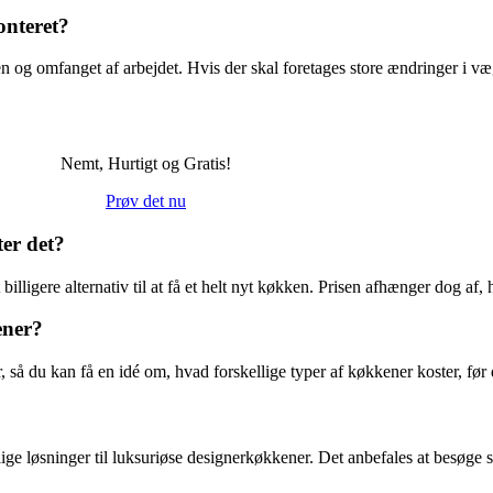
onteret?
 og omfanget af arbejdet. Hvis der skal foretages store ændringer i vægg
Nemt, Hurtigt og Gratis!
Prøv det nu
ter det?
 billigere alternativ til at få et helt nyt køkken. Prisen afhænger dog a
ener?
å du kan få en idé om, hvad forskellige typer af køkkener koster, før d
lige løsninger til luksuriøse designerkøkkener. Det anbefales at besøge s