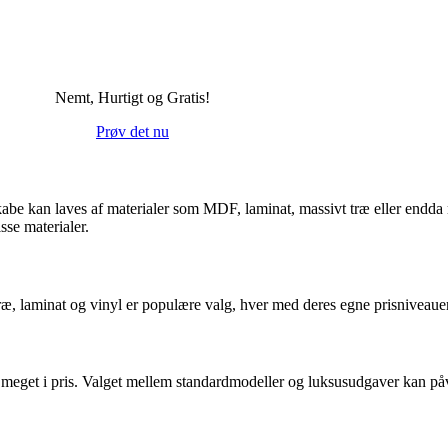
Nemt, Hurtigt og Gratis!
Prøv det nu
 Skabe kan laves af materialer som MDF, laminat, massivt træ eller endd
sse materialer.
 træ, laminat og vinyl er populære valg, hver med deres egne prisniveaue
eget i pris. Valget mellem standardmodeller og luksusudgaver kan påv