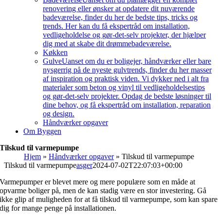
renovering eller ønsker at opdatere dit nuværende
badeværelse, finder du her de bedste tips, tricks og
trends. Her kan du få ekspertråd om installation,
vedligeholdelse og gør-det-selv projekter, der hjælper
dig med at skabe dit drømmebadeværelse.
Køkken
Gulve
Uanset om du er boligejer, håndværker eller bare
nysgerrig på de nyeste gulvtrends, finder du her masser
af inspiration og praktisk viden. Vi dykker ned i alt fra
materialer som beton og vinyl til vedligeholdelsestips
og gør-det-selv projekter. Opdag de bedste løsninger til
dine behov, og få ekspertråd om installation, reparation
og design.
Håndværker opgaver
Om Byggen
Tilskud til varmepumpe
Hjem
»
Håndværker opgaver
»
Tilskud til varmepumpe
Tilskud til varmepumpe
asger
2024-07-02T22:07:03+00:00
Varmepumper er blevet mere og mere populære som en måde at
opvarme boliger på, men de kan stadig være en stor investering. Gå
ikke glip af muligheden for at få tilskud til varmepumpe, som kan spare
dig for mange penge på installationen.