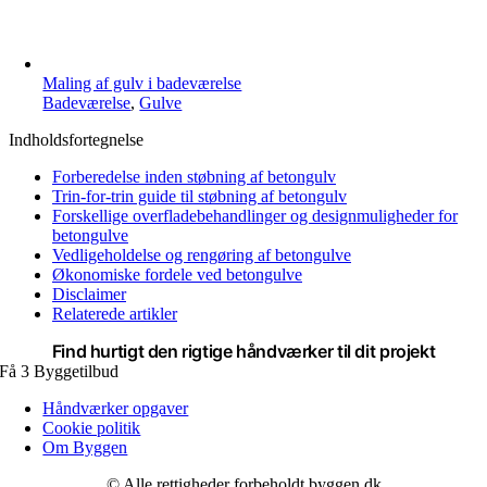
Maling af gulv i badeværelse
Badeværelse
,
Gulve
Indholdsfortegnelse
Forberedelse inden støbning af betongulv
Trin-for-trin guide til støbning af betongulv
Forskellige overfladebehandlinger og designmuligheder for
betongulve
Vedligeholdelse og rengøring af betongulve
Økonomiske fordele ved betongulve
Disclaimer
Relaterede artikler
Find hurtigt den rigtige
håndværker
til dit projekt
Få 3 Byggetilbud
Håndværker opgaver
Cookie politik
Om Byggen
© Alle rettigheder forbeholdt byggen.dk