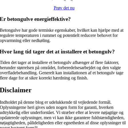
Prøv det nu
Er betongulve energieffektive?
Betongulve har gode termiske egenskaber, hvilket kan hjælpe med at
regulere temperaturen i rummet og potentielt reducere behovet for
opvarmning eller nedkøling.
Hvor lang tid tager det at installere et betongulv?
Tiden det tager at installere et betongulv afhænger af flere faktorer,
herunder størrelsen på området, forberedelsesarbejdet og den valgte
overfladebehandling. Generelt kan installationen af et betongulv tage
flere dage for at sikre korrekt hærdning og finish.
Disclaimer
Indholdet på denne blog er udelukkende til vejledende formål.
Oplysningerne heri gives uden nogen form for garanti, hverken
udtrykkelig eller underforstået. Vi stræber efter at levere nøjagtige og
opdaterede oplysninger, men vi kan ikke garantere fuldstændigheden,
nøjagtigheden, pålideligheden eller egnetheden af disse oplysninger til
noget bestemt formål.