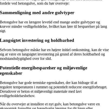
fordele ved betongulve, som du bør overveje:
Sammenligning med andre gulvtyper
Betongulve har en længere levetid end mange andre gulvtyper og
kræver mindre vedligeholdelse, hvilket kan føre til besparelser på lang
sigt.
Langsigtet investering og holdbarhed
Selvom betongulve måske har en højere initiel omkostning, kan de vise
sig at være en langsigtet investering på grund af deres holdbarhed og
modstandsdygtighed over for slid.
Potentielle energibesparelser og miljøvenlige
egenskaber
Betongulve har gode termiske egenskaber, der kan bidrage til at
regulere temperaturen i rummet og potentielt reducere energiforbruget.
Derudover er beton et miljøvenligt materiale med lavt
vedligeholdelsesbehov.
Når du overvejer at installere et nyt gulv, kan betongulve være en
økonomisk fornuftig og bæredygtig løsning for dit hjem eller