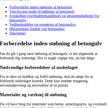
Forberedelse inden støbning af betongulv
Trin-for-trin guide til støbning af betongulv
Forskellige overfladebehandlinger og designmuligheder for
betongulve
Vedligeholdelse og rengøring af betongulve
Økonomiske fordele ved betongulve
Disclaimer
Forberedelse inden støbning af betongulv
Før du går i gang med støbning af betongulv, er det afgørende at
forberede dig ordentligt. Her er nogle vigtige trin, du bør følge:
Nødvendige forberedelser af underlaget
For at sikre en holdbar og fejlfri støbning, skal du sørge for at
forberede underlaget korrekt. Dette kan omfatte rengøring,
niveauudjævning og anvendelse af en primer.
Materialer og værktøj til støbning
Du vil have brug for materialer som beton, armeringsjern, og eventuelt