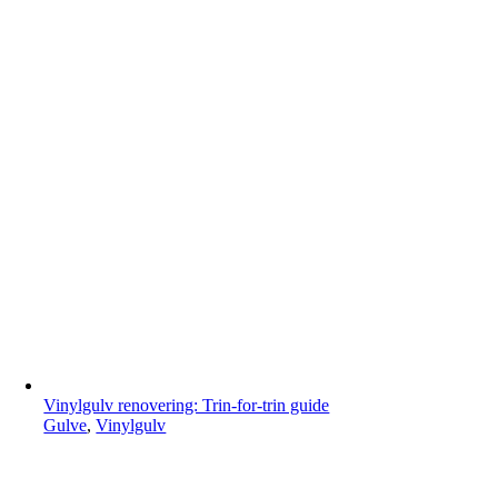
Vinylgulv renovering: Trin-for-trin guide
Gulve
,
Vinylgulv