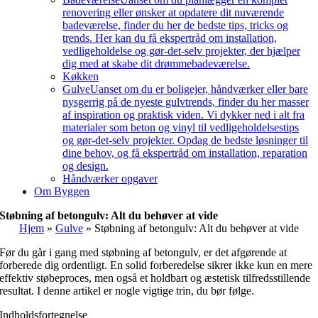
renovering eller ønsker at opdatere dit nuværende
badeværelse, finder du her de bedste tips, tricks og
trends. Her kan du få ekspertråd om installation,
vedligeholdelse og gør-det-selv projekter, der hjælper
dig med at skabe dit drømmebadeværelse.
Køkken
Gulve
Uanset om du er boligejer, håndværker eller bare
nysgerrig på de nyeste gulvtrends, finder du her masser
af inspiration og praktisk viden. Vi dykker ned i alt fra
materialer som beton og vinyl til vedligeholdelsestips
og gør-det-selv projekter. Opdag de bedste løsninger til
dine behov, og få ekspertråd om installation, reparation
og design.
Håndværker opgaver
Om Byggen
Støbning af betongulv: Alt du behøver at vide
Hjem
»
Gulve
»
Støbning af betongulv: Alt du behøver at vide
Før du går i gang med støbning af betongulv, er det afgørende at
forberede dig ordentligt. En solid forberedelse sikrer ikke kun en mere
effektiv støbeproces, men også et holdbart og æstetisk tilfredsstillende
resultat. I denne artikel er nogle vigtige trin, du bør følge.
Indholdsfortegnelse