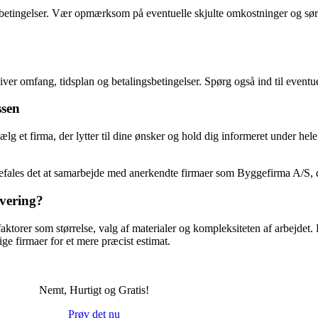
 betingelser. Vær opmærksom på eventuelle skjulte omkostninger og sørg 
iver omfang, tidsplan og betalingsbetingelser. Spørg også ind til eventue
ssen
t firma, der lytter til dine ønsker og hold dig informeret under hele pro
befales det at samarbejde med anerkendte firmaer som Byggefirma A/S, d
overing?
faktorer som størrelse, valg af materialer og kompleksiteten af arbejde
ige firmaer for et mere præcist estimat.
Nemt, Hurtigt og Gratis!
Prøv det nu