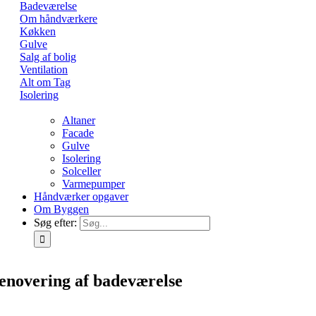
Badeværelse
Om håndværkere
Køkken
Gulve
Salg af bolig
Ventilation
Alt om Tag
Isolering
Altaner
Facade
Gulve
Isolering
Solceller
Varmepumper
Håndværker opgaver
Om Byggen
Søg efter:
enovering af badeværelse