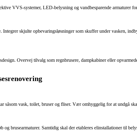
ffektive VVS-systemer, LED-belysning og vandbesparende armaturer for
 Integrer skjulte opbevaringsløsninger som skuffer under vasken, indb
design. Overvej tilvalg som regnbrusere, dampkabiner eller opvarmede g
lsesrenovering
ar såsom vask, toilet, bruser og fliser. Vær omhyggelig for at undgå s
løb og brusearmaturer. Samtidig skal der etableres elinstallationer til be