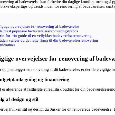
novering af badeværelse kan forbedre din daglige komfort, men også øge væ
orske eksperttips og trends inden for renovering af badeværelser, samt g
igtige overvejelser før renovering af badeværelse
e mest populære badeværelsesrenoveringstrends
rin-for-trin guide til en vellykket badeværelsesrenovering
ådan vælger du det rette firma til din badeværelsesrenovering
isclaimer
igtige overvejelser før renovering af badev
 du planlægger en renovering af dit badeværelse, er der flere vigtige ov
dgetplanlægning og finansiering
 er afgørende at fastlægge et realistisk budget for din badeværelsesreno
lg af design og stil
ervej hvilken stil og design du ønsker for dit renoverede badeværelse. Tæ