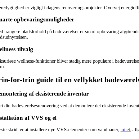
redygtighed er vigtigt i dagens renoveringsprojekter. Overvej energie
arte opbevaringsmuligheder
d trangere pladsforhold på badeværelser er smart opbevaring afgørende.
adsudnyttelsen.
llness-tilvalg
ksuriøse wellness-funktioner bliver stadig mere populære i badeværelses
em.
rin-for-trin guide til en vellykket badevære
montering af eksisterende inventar
art din badeværelsesrenovering ved at demontere det eksisterende invent
stallation af VVS og el
ste skridt er at installere nye VVS-elementer som vandhaner,
toilet
, af