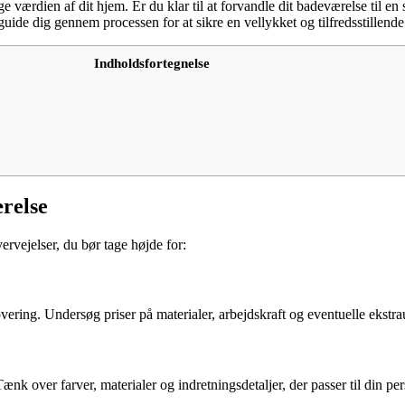
rdien af dit hjem. Er du klar til at forvandle dit badeværelse til en st
uide dig gennem processen for at sikre en vellykket og tilfredsstillende 
Indholdsfortegnelse
ærelse
ervejelser, du bør tage højde for:
vering. Undersøg priser på materialer, arbejdskraft og eventuelle ekstra
nk over farver, materialer og indretningsdetaljer, der passer til din pe