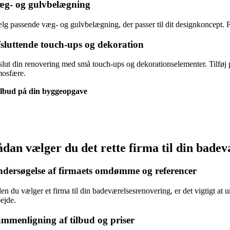
æg- og gulvbelægning
lg passende væg- og gulvbelægning, der passer til dit designkoncept. F
sluttende touch-ups og dekoration
slut din renovering med små touch-ups og dekorationselementer. Tilføj p
mosfære.
ilbud på din byggeopgave
ådan vælger du det rette firma til din bade
dersøgelse af firmaets omdømme og referencer
den du vælger et firma til din badeværelsesrenovering, er det vigtigt a
bejde.
mmenligning af tilbud og priser