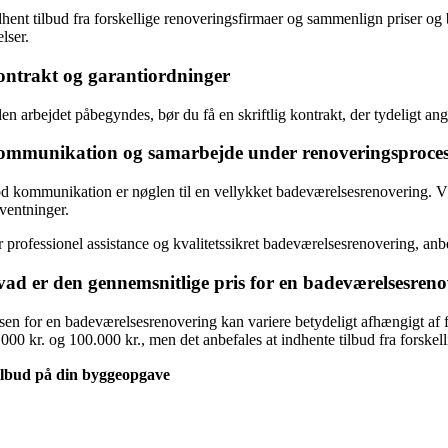
dhent tilbud fra forskellige renoveringsfirmaer og sammenlign priser og
lser.
ntrakt og garantiordninger
en arbejdet påbegyndes, bør du få en skriftlig kontrakt, der tydeligt ang
mmunikation og samarbejde under renoveringsproce
 kommunikation er nøglen til en vellykket badeværelsesrenovering. Vælg e
rventninger.
r professionel assistance og kvalitetssikret badeværelsesrenovering, an
ad er den gennemsnitlige pris for en badeværelsesren
isen for en badeværelsesrenovering kan variere betydeligt afhængigt af 
000 kr. og 100.000 kr., men det anbefales at indhente tilbud fra forskell
ilbud på din byggeopgave